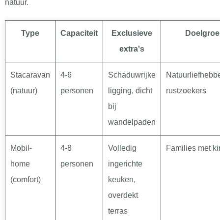
natuur.
Type
Capaciteit
Exclusieve
Doelgroe
extra's
Stacaravan
4-6
Schaduwrijke
Natuurliefhebbe
(natuur)
personen
ligging, dicht
rustzoekers
bij
wandelpaden
Mobil-
4-8
Volledig
Families met k
home
personen
ingerichte
(comfort)
keuken,
overdekt
terras